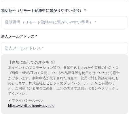
電話番号（リモート勤務中に繋がりやすい番号） *
法人メールアドレス *
【参加に際しての注意事項】
本イベントのプロモーション等で、参加申込をされた企業様の社名・ロ
ゴ画像・ViViVi​T内で公開している作品画像等を使用させていただく場合
がございます。参加申込が完了された時点で、使用に対し許諾を得たも
のとします。
株式会社ビビビットのプライバシールールをご参照のう
え、ご同意頂ける場合にのみ「上記の内容で送信」ボタンをクリックし
てください。
▼プライバシールール
https://vivivit.co.jp/privacy-rule